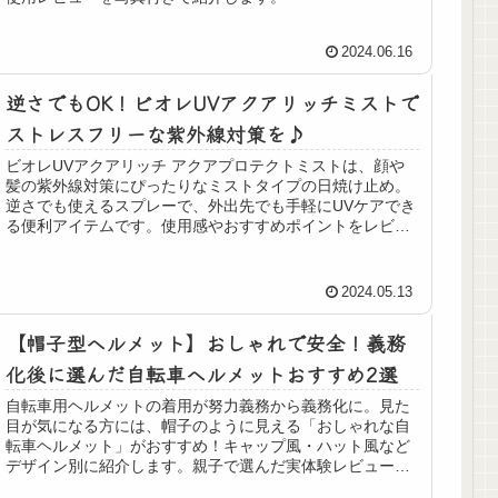
2024.06.16
逆さでもOK！ビオレUVアクアリッチミストで
ストレスフリーな紫外線対策を♪
ビオレUVアクアリッチ アクアプロテクトミストは、顔や
髪の紫外線対策にぴったりなミストタイプの日焼け止め。
逆さでも使えるスプレーで、外出先でも手軽にUVケアでき
る便利アイテムです。使用感やおすすめポイントをレビュ
ー！
2024.05.13
【帽子型ヘルメット】おしゃれで安全！義務
化後に選んだ自転車ヘルメットおすすめ2選
自転車用ヘルメットの着用が努力義務から義務化に。見た
目が気になる方には、帽子のように見える「おしゃれな自
転車ヘルメット」がおすすめ！キャップ風・ハット風など
デザイン別に紹介します。親子で選んだ実体験レビュー
も。