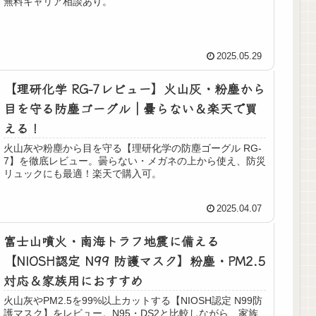
無料キャリア相談あり。
2025.05.29
【理研化学 RG-7レビュー】火山灰・粉塵から
目を守る防塵ゴーグル｜曇らない＆楽天で買
える！
火山灰や粉塵から目を守る【理研化学の防塵ゴーグル RG-
7】を徹底レビュー。曇らない・メガネの上から使え、防災
リュックにも最適！楽天で購入可。
2025.04.07
富士山噴火・南海トラフ地震に備える
【NIOSH認定 N99 防護マスク】粉塵・PM2.5
対応＆家族用におすすめ
火山灰やPM2.5を99%以上カットする【NIOSH認定 N99防
護マスク】をレビュー。N95・DS2と比較しながら、家族