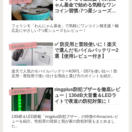
ねことの暮らし
ゃん基金で始める気軽なワン
コイン習慣♪7つ星シューズの
会レビューも！
フェリシモ「わんにゃん基金」で気軽にワンコイン猫支援！幅
広足にやさしい7つ星シューズもレビュー！
✅ 防災用と普段使いに！楽天
主婦の実録レビュー
で選んだモバイルバッテリー2
選【使用レビュー付き】
楽天で人気のモバイルバッテリーK097L・D57を使い比べ！防
災用・普段用で使い分ける理由と選び方のポイントを紹介。
ringplus防犯ブザーを徹底レビ
主婦の実録レビュー
ュー｜130dB大音量＆LEDラ
イトで夜道の防犯対策に！
130dB＆LED搭載「ringplus防犯ブザー」の特徴やAmazonレビ
ューを紹介。性犯罪の現状と我が家の防犯対策もまとめまし
た。