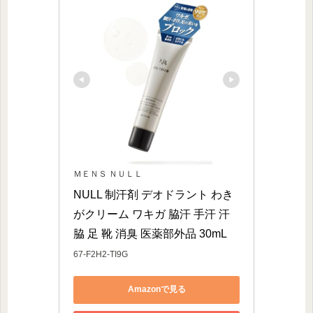
ＭＥＮＳ ＮＵＬＬ
NULL 制汗剤 デオドラント わき
がクリーム ワキガ 脇汗 手汗 汗 
脇 足 靴 消臭 医薬部外品 30mL
67-F2H2-TI9G
Amazonで見る