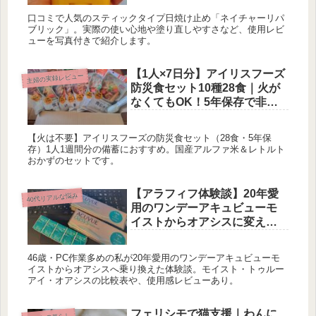
口コミで人気のスティックタイプ日焼け止め「ネイチャーリパ
ブリック」。実際の使い心地や塗り直しやすさなど、使用レビ
ューを写真付きで紹介します。
【1人×7日分】アイリスフーズ
主婦の実録レビュー
防災食セット10種28食｜火が
なくてもOK！5年保存で非常
時の備蓄に最適
【火は不要】アイリスフーズの防災食セット（28食・5年保
存）1人1週間分の備蓄におすすめ。国産アルファ米＆レトルト
おかずのセットです。
【アラフィフ体験談】20年愛
40代リアルな悩み
用のワンデーアキュビューモ
イストからオアシスに変えた
ら、夕方の乾燥が消えた話
46歳・PC作業多めの私が20年愛用のワンデーアキュビューモ
イストからオアシスへ乗り換えた体験談。モイスト・トゥルー
アイ・オアシスの比較表や、使用感レビューあり。
フェリシモで猫支援｜わんに