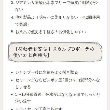
ジアミン＆過酸化水素フリーで頭皮に刺激が少
ない
他社製品より明らかに染まりが良い（※2回使用
で実感）
お風呂で使える手軽さ！習慣化しやすい
【初心者も安心！スカルプDボーテの
使い方と色持ち】
シャンプー後に水気をよく拭き取る
セミロングならピンポン玉2個分を白髪部分へな
じませる
5〜10分放置後、色水が出なくなるまでしっかり
洗い流す
ドライヤーで丁寧に乾かす