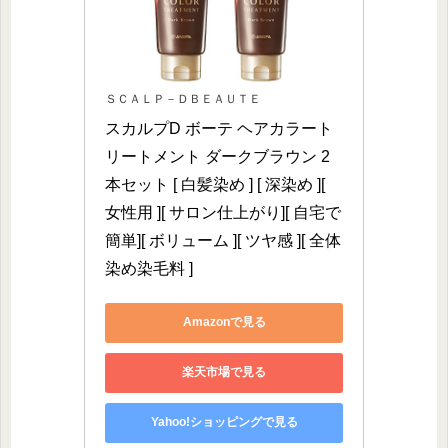
ＳＣＡＬＰ－ＤＢＥＡＵＴＥ
スカルプD ボーテ ヘアカラート
リートメント ダークブラウン 2
本セット [ 白髪染め ] [ 深染め ][ 
女性用 ][ サロン仕上がり][ 自宅で
簡単][ ボリューム ][ ツヤ感 ][ 全体
染め染毛料 ]
Amazonで見る
楽天市場で見る
Yahoo!ショッピングで見る